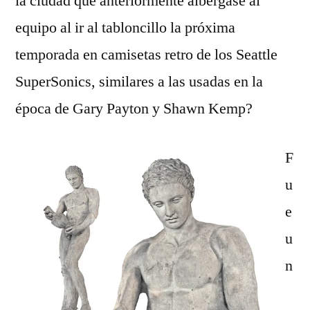
la ciudad que anteriormente albergase al
equipo al ir al tabloncillo la próxima
temporada en camisetas retro de los Seattle
SuperSonics, similares a las usadas en la
época de Gary Payton y Shawn Kemp?
F
u
e
u
n