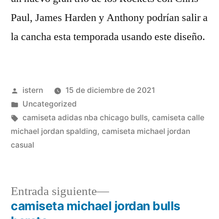
Paul, James Harden y Anthony podrían salir a
la cancha esta temporada usando este diseño.
Publicado
istern
15 de diciembre de 2021
por
Publicado
Uncategorized
en
Etiquetas:
camiseta adidas nba chicago bulls
,
camiseta calle
michael jordan spalding
,
camiseta michael jordan
casual
Entrada
Entrada siguiente
siguiente:
camiseta michael jordan bulls
Navegación