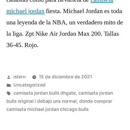
michael jordan
fiesta. Michael Jordan es toda
una leyenda de la NBA, un verdadero mito de
la liga. Zpt Nike Air Jordan Max 200. Tallas
36-45. Rojo.
Publicado
istern
15 de diciembre de 2021
por
Publicado
Uncategorized
en
Etiquetas:
camiseta jordan bulls dhgate
,
camiseta jordan
bulls original i debajo uns normal
,
donde comprar
camiseta michael jordan chicago bulls