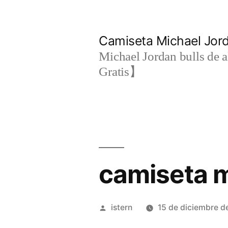
Saltar
al
Camiseta Michael Jo
contenido
Michael Jordan bulls de a
Gratis】
camiseta m
Publicado
istern
15 de diciembre d
por