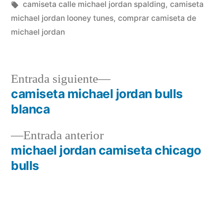
en
Etiquetas:
camiseta calle michael jordan spalding
,
camiseta
michael jordan looney tunes
,
comprar camiseta de
michael jordan
Entrada
Entrada siguiente
siguiente:
camiseta michael jordan bulls
Navegación
blanca
de
Entrada
Entrada anterior
entradas
anterior:
michael jordan camiseta chicago
bulls