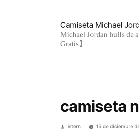
Saltar
al
Camiseta Michael Jo
contenido
Michael Jordan bulls de a
Gratis】
camiseta n
Publicado
istern
15 de diciembre d
por