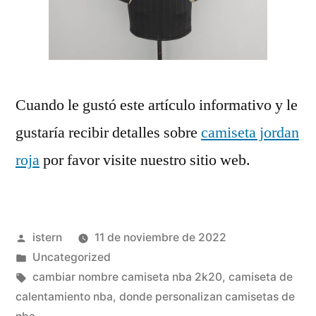
Cuando le gustó este artículo informativo y le
gustaría recibir detalles sobre
camiseta jordan
roja
por favor visite nuestro sitio web.
Publicado
istern
11 de noviembre de 2022
por
Publicado
Uncategorized
en
Etiquetas:
cambiar nombre camiseta nba 2k20
,
camiseta de
calentamiento nba
,
donde personalizan camisetas de