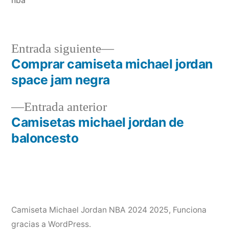
nba
Entrada
Entrada siguiente
siguiente:
Comprar camiseta michael jordan
Navegación
space jam negra
de
Entrada
Entrada anterior
entradas
anterior:
Camisetas michael jordan de
baloncesto
Camiseta Michael Jordan NBA 2024 2025
,
Funciona
gracias a WordPress.