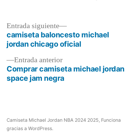
Entrada
Entrada siguiente
siguiente:
camiseta baloncesto michael
Navegación
jordan chicago oficial
de
Entrada
Entrada anterior
entradas
anterior:
Comprar camiseta michael jordan
space jam negra
Camiseta Michael Jordan NBA 2024 2025
,
Funciona
gracias a WordPress.