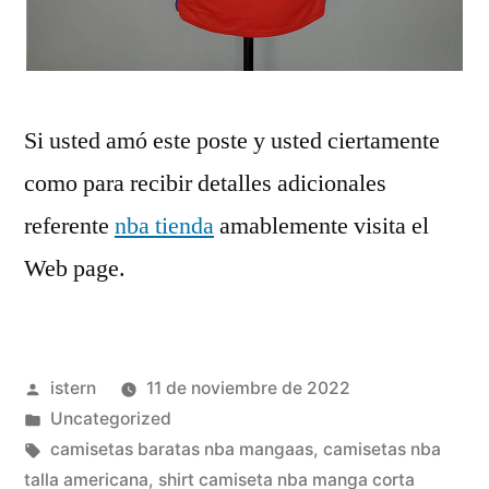
Si usted amó este poste y usted ciertamente
como para recibir detalles adicionales
referente
nba tienda
amablemente visita el
Web page.
Publicado
istern
11 de noviembre de 2022
por
Publicado
Uncategorized
en
Etiquetas:
camisetas baratas nba mangaas
,
camisetas nba
talla americana
,
shirt camiseta nba manga corta