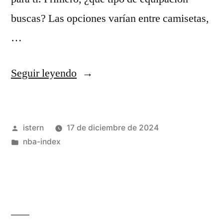
buscas? Las opciones varían entre camisetas,
…
«equipaciones
Seguir leyendo
nba»
Publicado
istern
17 de diciembre de 2024
por
Publicado
nba-index
en