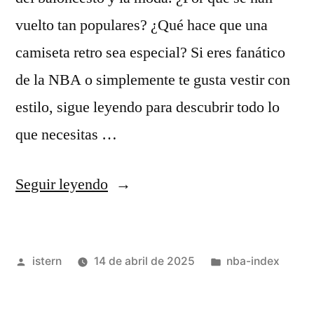
vuelto tan populares? ¿Qué hace que una
camiseta retro sea especial? Si eres fanático
de la NBA o simplemente te gusta vestir con
estilo, sigue leyendo para descubrir todo lo
que necesitas …
«camisetas
Seguir leyendo
retro
nba»
Publicado
Publicado
istern
14 de abril de 2025
nba-index
por
en