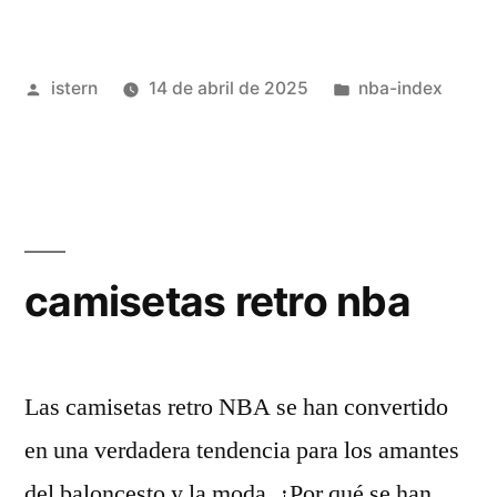
nba»
Publicado
Publicado
istern
14 de abril de 2025
nba-index
por
en
camisetas retro nba
Las camisetas retro NBA se han convertido
en una verdadera tendencia para los amantes
del baloncesto y la moda. ¿Por qué se han