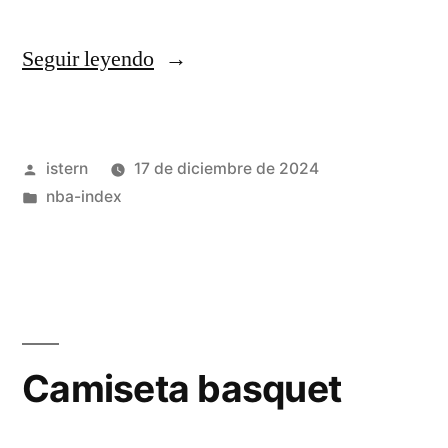
«camiseta
Seguir leyendo
nba
hombre»
Publicado
istern
17 de diciembre de 2024
por
Publicado
nba-index
en
Camiseta basquet