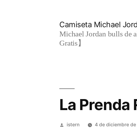
Saltar
al
Camiseta Michael Jo
contenido
Michael Jordan bulls de a
Gratis】
La Prenda R
Publicado
istern
4 de diciembre d
por