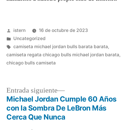
Publicado
istern
16 de octubre de 2023
por
Publicado
Uncategorized
en
Etiquetas:
camiseta michael jordan bulls barata barata
,
camiseta regata chicago bulls michael jordan barata
,
chicago bulls camiseta
Entrada
Entrada siguiente
siguiente:
Michael Jordan Cumple 60 Años
Navegación
con la Sombra De LeBron Más
de
Cerca Que Nunca