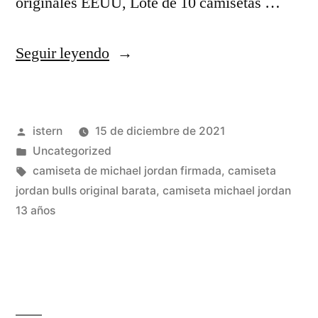
originales EEUU, Lote de 10 camisetas …
«comprar
Seguir leyendo
camiseta
michael
Publicado
istern
15 de diciembre de 2021
jordan»
por
Publicado
Uncategorized
en
Etiquetas:
camiseta de michael jordan firmada
,
camiseta
jordan bulls original barata
,
camiseta michael jordan
13 años