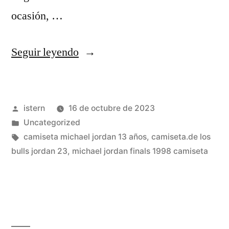
ocasión, …
«Así
Seguir leyendo
Ganó
Michael
Publicado
istern
16 de octubre de 2023
Jordan
por
Publicado
Uncategorized
1.900
en
Etiquetas:
camiseta michael jordan 13 años
,
camiseta.de los
Millones
bulls jordan 23
,
michael jordan finals 1998 camiseta
Y
Así
los