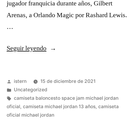
jugador franquicia durante años, Gilbert
Arenas, a Orlando Magic por Rashard Lewis.
…
«camiseta
Seguir leyendo
michael
jordan
Publicado
istern
15 de diciembre de 2021
infantil»
por
Publicado
Uncategorized
en
Etiquetas:
camiseta baloncesto space jam michael jordan
oficial
,
camiseta michael jordan 13 años
,
camiseta
oficial michael jordan