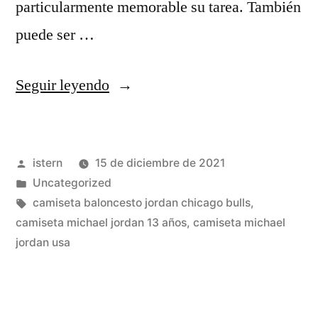
particularmente memorable su tarea. También
puede ser …
«camiseta
Seguir leyendo
calle
cara
Publicado
istern
15 de diciembre de 2021
michael
por
Publicado
Uncategorized
jordan
en
Etiquetas:
camiseta baloncesto jordan chicago bulls
,
spalding»
camiseta michael jordan 13 años
,
camiseta michael
jordan usa