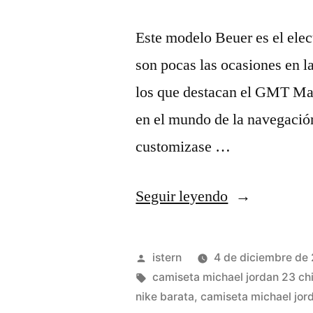
Este modelo Beuer es el el
son pocas las ocasiones en la
los que destacan el GMT Mast
en el mundo de la navegació
customizase …
«El
Seguir leyendo
7
De
Publicado
istern
4 de diciembre de
Noviembre
por
Etiquetas:
camiseta michael jordan 23 chi
nike barata
,
camiseta michael jor
De