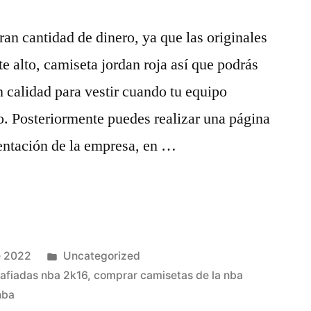
ran cantidad de dinero, ya que las originales
e alto, camiseta jordan roja así que podrás
n calidad para vestir cuando tu equipo
o. Posteriormente puedes realizar una página
entación de la empresa, en …
Publicado
e 2022
Uncategorized
en
afiadas nba 2k16
,
comprar camisetas de la nba
nba