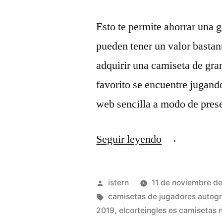
Esto te permite ahorrar una g
pueden tener un valor bastant
adquirir una camiseta de gra
favorito se encuentre jugand
web sencilla a modo de pres
«Camisetas
Seguir leyendo
atlanta
hawks
Publicado
istern
11 de noviembre d
jersey
por
Etiquetas:
camisetas de jugadores autogr
2019
,
elcorteingles es camisetas 
cheap»