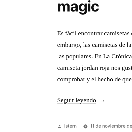
magic
Es fácil encontrar camisetas
embargo, las camisetas de l
las populares. En La Crónic
camiseta jordan roja nos gu
comprobar y el hecho de qu
«Comprar
Seguir leyendo
aliexpress
camiseta
Publicado
istern
11 de noviembre d