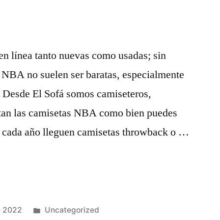
 en línea tanto nuevas como usadas; sin
a NBA no suelen ser baratas, especialmente
a Desde El Sofá somos camiseteros,
stan las camisetas NBA como bien puedes
e cada año lleguen camisetas throwback o …
Publicado
e 2022
Uncategorized