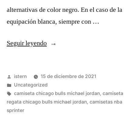
alternativas de color negro. En el caso de la
equipación blanca, siempre con …
«camiseta
Seguir leyendo
infantil
michael
Publicado
istern
15 de diciembre de 2021
jordan»
por
Publicado
Uncategorized
en
Etiquetas:
camiseta chicago bulls michael jordan
,
camiseta
regata chicago bulls michael jordan
,
camisetas nba
sprinter