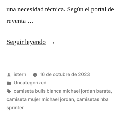
una necesidad técnica. Según el portal de
reventa …
«Así
Seguir leyendo
Ganó
Michael
Publicado
istern
16 de octubre de 2023
Jordan
por
Publicado
Uncategorized
1.900
en
Etiquetas:
camiseta bulls blanca michael jordan barata
,
Millones
camiseta mujer michael jordan
,
camisetas nba
sprinter
Y
Así