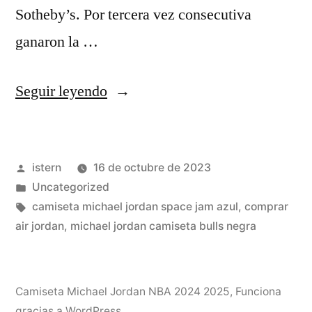
Sotheby’s. Por tercera vez consecutiva
ganaron la …
«Así
Seguir leyendo
Ganó
Michael
Publicado
istern
16 de octubre de 2023
Jordan
por
Publicado
Uncategorized
1.900
en
Etiquetas:
camiseta michael jordan space jam azul
,
comprar
Millones
air jordan
,
michael jordan camiseta bulls negra
Y
Así
Camiseta Michael Jordan NBA 2024 2025
,
Funciona
los
gracias a WordPress.