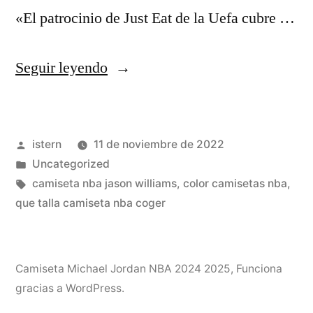
«El patrocinio de Just Eat de la Uefa cubre …
«Comprar
Seguir leyendo
camiseta
michael
Publicado
istern
11 de noviembre de 2022
jordan
por
Publicado
Uncategorized
niño
en
Etiquetas:
camiseta nba jason williams
,
color camisetas nba
,
comprar»
que talla camiseta nba coger
Camiseta Michael Jordan NBA 2024 2025
,
Funciona
gracias a WordPress.