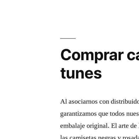
6
anillos»
Comprar ca
tunes
Al asociarnos con distribuid
garantizamos que todos nues
embalaje original. El arte de
las camisetas negras y rosad