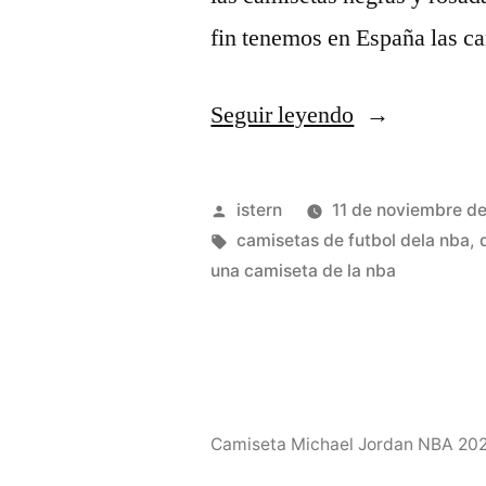
fin tenemos en España las 
«Comprar
Seguir leyendo
camiseta
michael
Publicado
istern
11 de noviembre d
jordan
por
Etiquetas:
camisetas de futbol dela nba
,
una camiseta de la nba
looney
tunes»
Camiseta Michael Jordan NBA 20