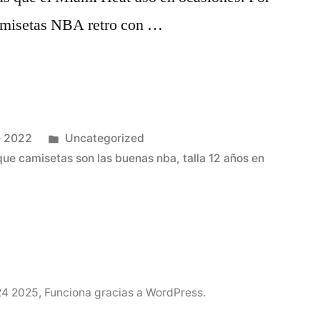
camisetas NBA retro con …
Publicado
e 2022
Uncategorized
en
que camisetas son las buenas nba
,
talla 12 años en
24 2025
,
Funciona gracias a WordPress.