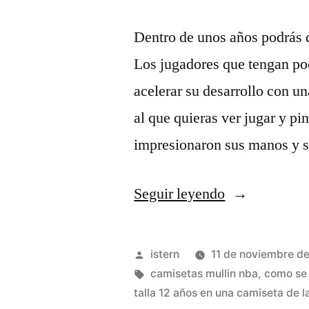
Dentro de unos años podrás 
Los jugadores que tengan po
acelerar su desarrollo con u
al que quieras ver jugar y p
impresionaron sus manos y 
«michael
Seguir leyendo
jordan
camiseta
Publicado
istern
11 de noviembre d
y
por
Etiquetas:
camisetas mullin nba
,
como se 
talla 12 años en una camiseta de l
sus