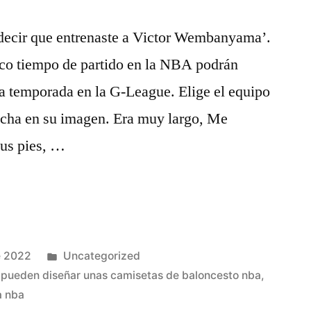
decir que entrenaste a Victor Wembanyama’.
co tiempo de partido en la NBA podrán
na temporada en la G-League. Elige el equipo
incha en su imagen. Era muy largo, Me
sus pies, …
Publicado
e 2022
Uncategorized
en
pueden diseñar unas camisetas de baloncesto nba
,
a nba