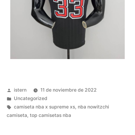
Publicado
istern
11 de noviembre de 2022
por
Publicado
Uncategorized
en
Etiquetas:
camiseta nba x supreme xs
,
nba nowitzchi
camiseta
,
top camisetas nba