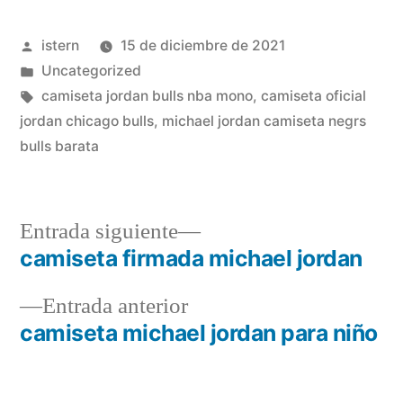
Publicado
istern
15 de diciembre de 2021
por
Publicado
Uncategorized
en
Etiquetas:
camiseta jordan bulls nba mono
,
camiseta oficial
jordan chicago bulls
,
michael jordan camiseta negrs
bulls barata
Entrada
Entrada siguiente
siguiente:
camiseta firmada michael jordan
Navegación
Entrada
Entrada anterior
de
anterior:
camiseta michael jordan para niño
entradas