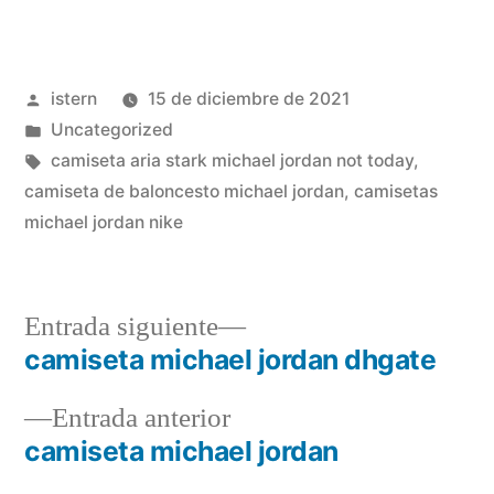
Publicado
istern
15 de diciembre de 2021
por
Publicado
Uncategorized
en
Etiquetas:
camiseta aria stark michael jordan not today
,
camiseta de baloncesto michael jordan
,
camisetas
michael jordan nike
Entrada
Entrada siguiente
siguiente:
camiseta michael jordan dhgate
Navegación
Entrada
Entrada anterior
de
anterior:
camiseta michael jordan
entradas