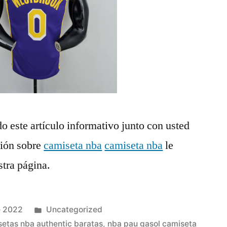
o este artículo informativo junto con usted
ción sobre
camiseta nba
camiseta nba
le
tra página.
Publicado
e 2022
Uncategorized
en
etas nba authentic baratas
,
nba pau gasol camiseta