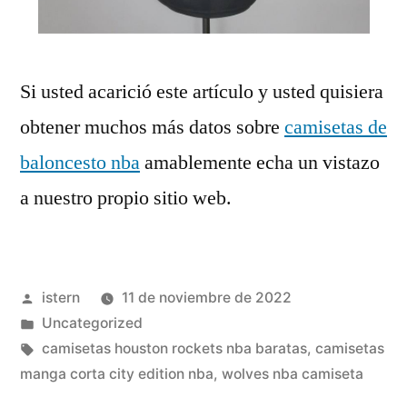
Si usted acarició este artículo y usted quisiera
obtener muchos más datos sobre
camisetas de
baloncesto nba
amablemente echa un vistazo
a nuestro propio sitio web.
Publicado
istern
11 de noviembre de 2022
por
Publicado
Uncategorized
en
Etiquetas:
camisetas houston rockets nba baratas
,
camisetas
manga corta city edition nba
,
wolves nba camiseta