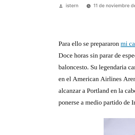
Publicado
istern
11 de noviembre 
por
Para ello se prepararon
mi c
Doce horas sin parar de espe
baloncesto. Su legendaria car
en el American Airlines Ar
alcanzar a Portland en la ca
ponerse a medio partido de I