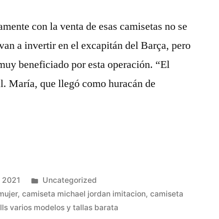
mente con la venta de esas camisetas no se
van a invertir en el excapitán del Barça, pero
 muy beneficiado por esta operación. “El
al. María, que llegó como huracán de
Publicado
e 2021
Uncategorized
en
mujer
,
camiseta michael jordan imitacion
,
camiseta
lls varios modelos y tallas barata