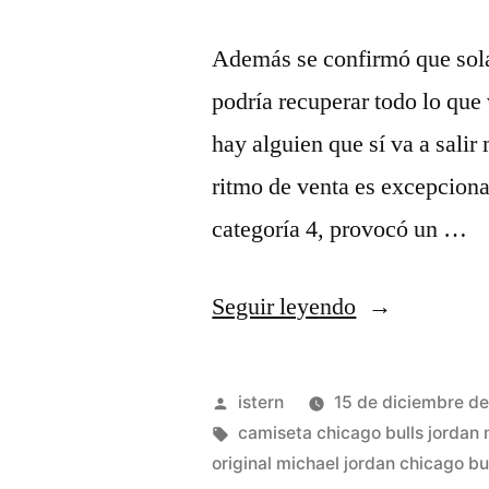
Además se confirmó que sola
podría recuperar todo lo que 
hay alguien que sí va a salir
ritmo de venta es excepcion
categoría 4, provocó un …
«camiseta
Seguir leyendo
michael
jordan
Publicado
istern
15 de diciembre d
amazon»
por
Etiquetas:
camiseta chicago bulls jordan 
original michael jordan chicago bu